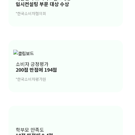
입시컨설팅 부문 대상 수상
래전부터 인정받아 2019년 KAIST충청강원권 교육
기부센터의 공식 입시자문기관으로 지정되었으며,
*한국소비자협의회
2020년엔 고3을 겪은 수험생이라면 대부분 알고 있
고, 입시컨설턴트들을 매년 양성하고 있는 유웨이와
협업하여 유웨이닷컴에서 강인함의 이름으로 입시컨
설팅을 진행하였습니다.
이렇듯 강인함은 ‘교과, 정시 위주의 정량컨설팅’과
소비자 긍정평가
‘고교학점제시대 생활기록부 위주의 정성컨설팅’ 두
200점 만점에 194점
분야를 다년간 아우르며 검증된 전문가들이 모인 기
업으로 ‘온리원스토리 컨설팅’ ‘데일리케어 프로그램
*한국소비자평가원
(상시컨설팅)’ ‘책임제 컨설팅’ 등 컨설팅 서비스를 학
생을 중심으로 도입하며 꾸준한 혁신을 이루고 있는
믿을 수 있는 기업입니다.
학부모 만족도