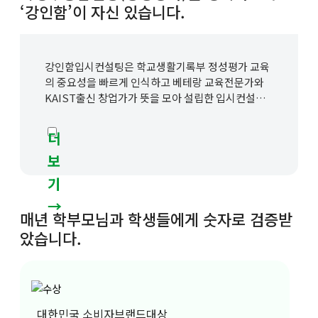
‘강인함’이 자신 있습니다.
강인함입시컨설팅은 학교생활기록부 정성평가 교육
의 중요성을 빠르게 인식하고 베테랑 교육전문가와
KAIST출신 창업가가 뜻을 모아 설립한 입시컨설팅
기업으로 설립 초기부터 공공기관 입시자문 출신, 유
명입시 컨설턴트, 메이저학원 출신, 공교육 교사 등
검증된 교육전문가가 협업해온 프리미엄 브랜드입니
다.
강인함은 내신, 모의고사, 입시 흐름에 초점을 둔 ‘정
매년 학부모님과 학생들에게 숫자로 검증받
량적 평가원리 분석’을 넘어, 평가원리에 입각해 정
았습니다.
성평가에 대한 핵심 교육방법론과 데이터 중심의 입
시컨설팅, 생기부컨설팅 방법을 확립하였습니다.
감사하게도 강인함의 학생부종합전형, 생기부 컨설
대한민국 소비자브랜드대상
팅(정성평가)은 체계적인 분석과 관리의 우수성을 오